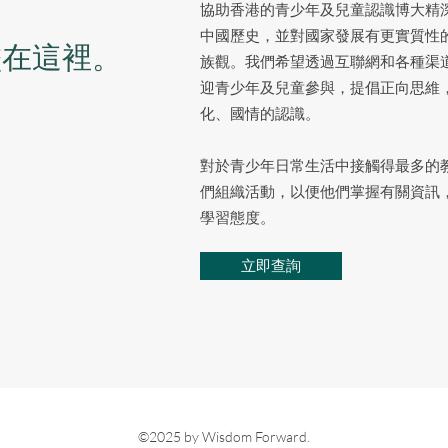
協助香港的青少年及兒童認識博大精
中國歷史，並對國家發展有更實質性的
盡在這裡。
族觀。我們希望透過互聯網和各種渠
迎青少年及兒童參與，提倡正向思維
化、國情的認識。
對於青少年日常生活中接觸得最多的
們組織活動，以便他們掌握有關資訊
學習態度。
立即查詢
©2025 by Wisdom Forward.