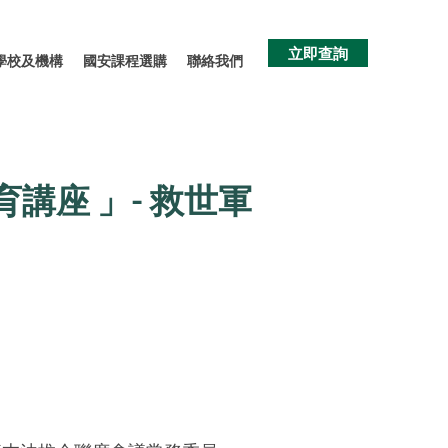
立即查詢
學校及機構
國安課程選購
聯絡我們
講座 」- 救世軍