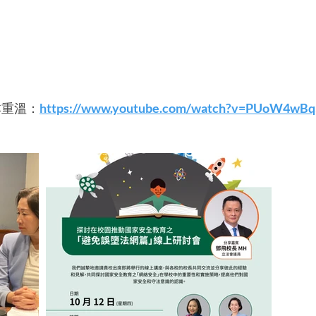
本重溫：
https://www.youtube.com/watch?v=PUoW4wB