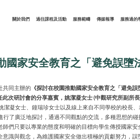
關於我們
過往課程及活動
服務範疇
傳媒報導
服務過的
動國家安全教育之「避免誤墮
社共同主辦的
《探討在校園推動國家安全教育之「避免誤
此次研討會的分享嘉賓，姚潔凝女士 (中觀研究所副所長)
姚潔凝女士、鐘瑞珍女士以及線上來自不同學校的校長、
題進行了廣泛地探討，通過不同觀點的交流，多種思想的碰
老師們只要以專業的態度和明確的目標向學生傳授國家安
全意識與觀念，為維護國家安全做出積極的貢獻努力，誤