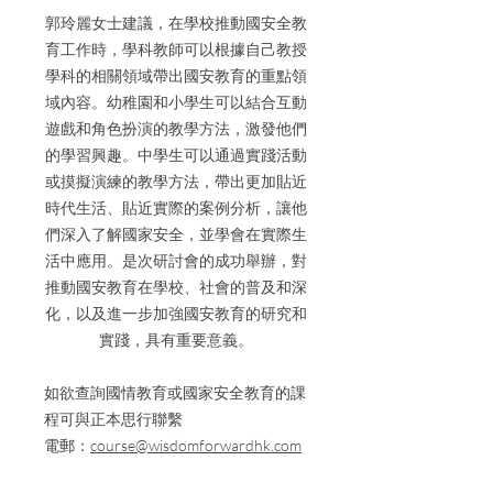
郭玲麗女士建議，在學校推動國安全教
育工作時，學科教師可以根據自己教授
學科的相關領域帶出國安教育的重點領
域內容。幼稚園和小學生可以結合互動
遊戲和角色扮演的教學方法，激發他們
的學習興趣。中學生可以通過實踐活動
或摸擬演練的教學方法，帶出更加貼近
時代生活、貼近實際的案例分析，讓他
們深入了解國家安全，並學會在實際生
活中應用。是次研討會的成功舉辦，對
推動國安教育在學校、社會的普及和深
化，以及進一步加強國安教育的研究和
實踐，具有重要意義。
如欲查詢國情教育或國家安全教育的課
程可與正本思行聯繫
電郵：
course@wisdomforwardhk.com