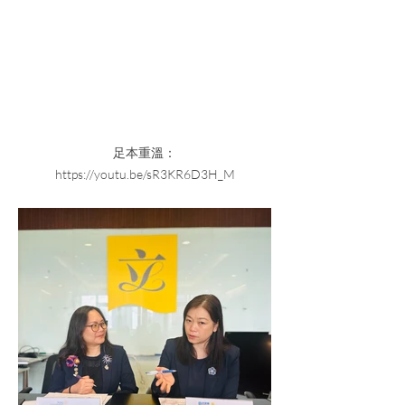
足本重溫：
https://youtu.be/sR3KR6D3H_M